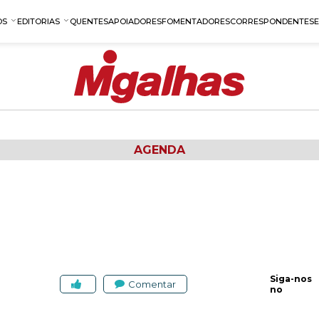
OS
EDITORIAS
QUENTES
APOIADORES
FOMENTADORES
CORRESPONDENTES
AGENDA
Siga-nos
Comentar
no