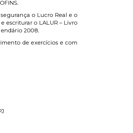
COFINS.
 segurança o Lucro Real e o
 escriturar o LALUR – Livro
lendário 2008.
vimento de exercícios e com
PJ