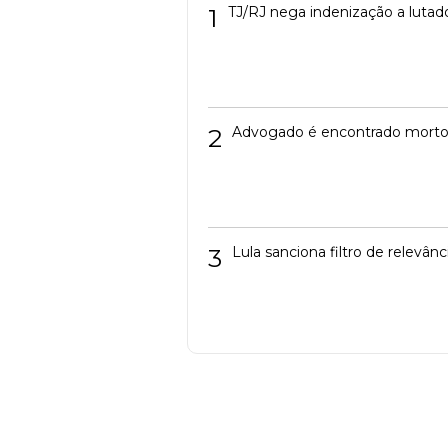
1
TJ/RJ nega indenização a lutad
2
Advogado é encontrado mort
3
Lula sanciona filtro de relevâ