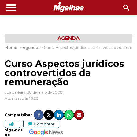
AGENDA
Home
>
Agenda
>
Curso Aspectos jurídicos controvertidos da remu
Curso Aspectos jurídicos
controvertidos da
remuneração
quarta-feira, 28 de maio de 2008
Atualizado às 16:05
Compartilhar
Comentar
Siga-nos
no