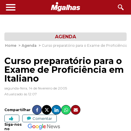
AGENDA
Home
>
Agenda
>
Curso preparatório para o Exame de Proficiência e
Curso preparatório para o
Exame de Proficiência em
Italiano
segunda-feira, 14 de fevereiro de 2005
Atualizado às 12:07
Compartilhar
Comentar
Siga-nos
no