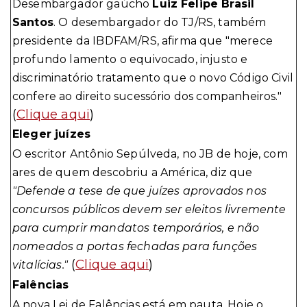
Desembargador gaúcho
Luiz Felipe Brasil
Santos
. O desembargador do TJ/RS, também
presidente da IBDFAM/RS, afirma que "merece
profundo lamento o equivocado, injusto e
discriminatório tratamento que o novo Código Civil
confere ao direito sucessório dos companheiros."
(
Clique aqui
)
Eleger juízes
O escritor Antônio Sepúlveda, no JB de hoje, com
ares de quem descobriu a América, diz que
"Defende a tese de que juízes aprovados nos
concursos públicos devem ser eleitos livremente
para cumprir mandatos temporários, e não
nomeados a portas fechadas para funções
(
Clique aqui
)
vitalícias."
Falências
A nova Lei de Falências está em pauta. Hoje o