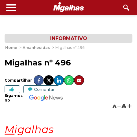
INFORMATIVO
Home
>
Amanhecidas
>
Migalhas nº 496
Migalhas nº 496
Compartilhar
Comentar
Siga-nos
no
A
A
M
igalhas