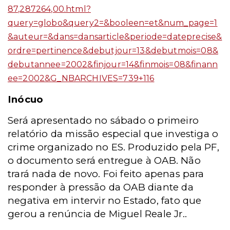
87,287264,00.html?
query=globo&query2=&booleen=et&num_page=1
&auteur=&dans=dansarticle&periode=dateprecise&
ordre=pertinence&debutjour=13&debutmois=08&
debutannee=2002&finjour=14&finmois=08&finann
ee=2002&G_NBARCHIVES=739+116
Inócuo
Será apresentado no sábado o primeiro
relatório da missão especial que investiga o
crime organizado no ES. Produzido pela PF,
o documento será entregue à OAB. Não
trará nada de novo. Foi feito apenas para
responder à pressão da OAB diante da
negativa em intervir no Estado, fato que
gerou a renúncia de Miguel Reale Jr..