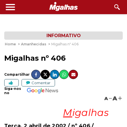
INFORMATIVO
Home
>
Amanhecidas
>
Migalhas nº 406
Migalhas nº 406
Compartilhar
Comentar
Siga-nos
no
A
A
M
igalhas
Terça, 2 abril de 2002 / nº 406 /