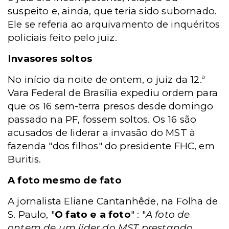
suspeito e, ainda, que teria sido subornado.
Ele se referia ao arquivamento de inquéritos
policiais feito pelo juiz.
Invasores soltos
No início da noite de ontem, o juiz da 12.ª
Vara Federal de Brasília expediu ordem para
que os 16 sem-terra presos desde domingo
passado na PF, fossem soltos. Os 16 são
acusados de liderar a invasão do MST à
fazenda "dos filhos" do presidente FHC, em
Buritis.
A foto mesmo de fato
A jornalista Eliane Cantanhêde, na Folha de
S. Paulo, "
O fato e a foto
" : "
A foto de
ontem de um líder do MST prestando