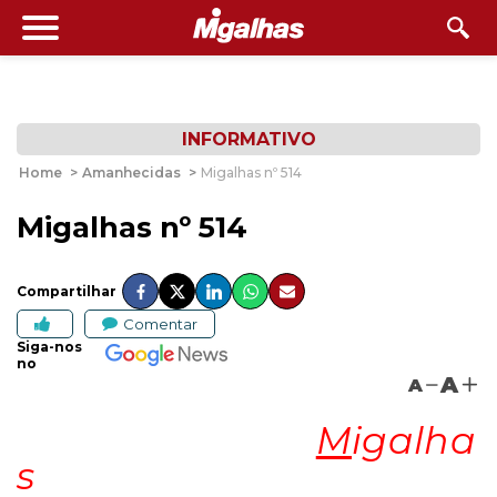
INFORMATIVO
Home
>
Amanhecidas
>
Migalhas nº 514
Migalhas nº 514
Compartilhar
Comentar
Siga-nos
no
A
A
M
igalha
s