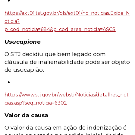
https://ext01.tst.gov.br/pls/ext01/no_noticias.Exibe_N
oticia?
p_cod_noticia=684&p_cod_area_noticia=ASCS
Usucapione
O STJ decidiu que bem legado com
cláusula de inalienabilidade pode ser objeto
de usucapião.
https://www.stj.gov.br/webstj/Noticias/detalhes_noti
cias.asp?seq_noticia=6302
Valor da causa
O valor da causa em ação de indenização é