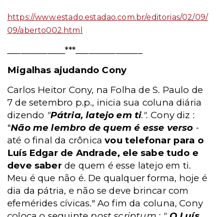
https://www.estado.estadao.com.br/editorias/02/09/
09/aberto002.html
_____________***_______________
Migalhas ajudando Cony
Carlos Heitor Cony, na Folha de S. Paulo de
7 de setembro p.p., inicia sua coluna diária
dizendo
"
Pátria, latejo em ti
.".
Cony diz :
"
Não me lembro de quem é esse verso
-
até o final da crônica
vou telefonar para o
Luís Edgar de Andrade, ele sabe tudo e
deve saber
de quem é esse latejo em ti.
Meu é que não é. De qualquer forma, hoje é
dia da pátria, e não se deve brincar com
efemérides cívicas."
Ao fim da coluna, Cony
coloca o seguinte
post scriptum
:
"
O Luís