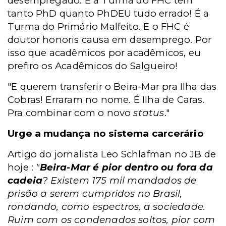
desempregado. E a Turma do FHC tem
tanto PhD quanto PhDEU tudo errado! É a
Turma do Primário Malfeito. E o FHC é
doutor honoris causa em desemprego. Por
isso que acadêmicos por acadêmicos, eu
prefiro os Acadêmicos do Salgueiro!
"E querem transferir o Beira-Mar pra Ilha das
Cobras! Erraram no nome. É Ilha de Caras.
Pra combinar com o novo
status
."
Urge a mudança no sistema carcerário
Artigo do jornalista Leo Schlafman no JB de
hoje :
"
Beira-Mar é pior dentro ou fora da
cadeia
? Existem 175 mil mandados de
prisão a serem cumpridos no Brasil,
rondando, como espectros, a sociedade.
Ruim com os condenados soltos, pior com