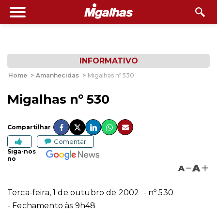
INFORMATIVO
Home
>
Amanhecidas
>
Migalhas nº 530
Migalhas nº 530
Compartilhar
Comentar
Siga-nos
no
A
A
Terca-feira, 1 de outubro de 2002
- nº 530
- Fechamento às 9h48