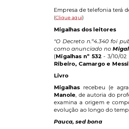
Empresa de telefonia terá d
(
Clique aqui
)
Migalhas dos leitores
"O Decreto n.º4.340 foi p
como anunciado no
Miga
(
Migalhas nº 532
- 3/10/02
Ribeiro, Camargo e Mess
Livro
Migalhas
recebeu (e agra
Manole
, de autoria do pr
examina a origem e compos
evolução ao longo do temp
Pauca, sed bona