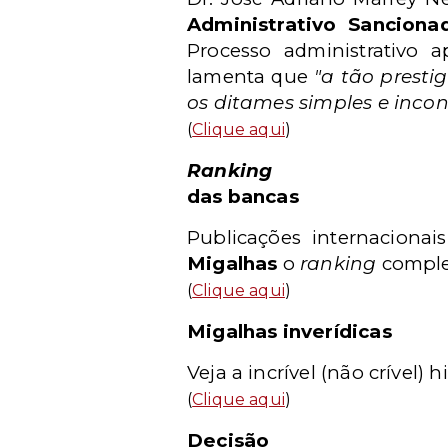
Administrativo Sanciona
Processo administrativo ap
lamenta que
"a tão presti
os ditames simples e incon
(
Clique aqui
)
Ranking
das bancas
Publicações internacion
Migalhas
o
ranking
comple
(
Clique aqui
)
Migalhas inverídicas
Veja a incrível (não crível) 
(
Clique aqui
)
Decisão