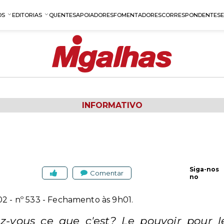
OS
EDITORIAS
QUENTES
APOIADORES
FOMENTADORES
CORRESPONDENTES
INFORMATIVO
Siga-nos
Comentar
no
002
- nº 533 - Fechamento às 9h01.
z-vous ce que c'est? Le pouvoir pour 