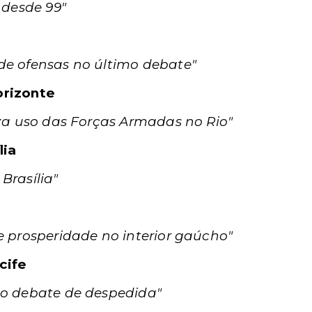
 desde 99"
de ofensas no último debate"
orizonte
iza uso das Forças Armadas no Rio"
lia
Brasília"
e prosperidade no interior gaúcho"
cife
no debate de despedida"