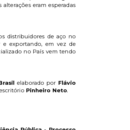
s alterações eram esperadas
os distribuidores de aço no
ar e exportando, em vez de
cializado no País vem tendo
Brasil
elaborado por
Flávio
scritório
Pinheiro Neto
.
iência Pública - Processo