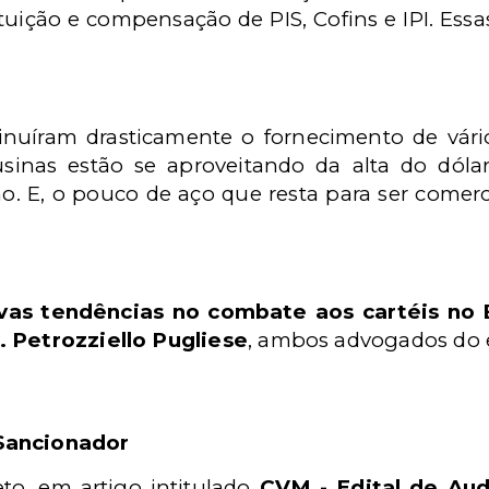
tuição e compensação de PIS, Cofins e IPI. Essa
.
inuíram drasticamente o fornecimento de vári
usinas estão se aproveitando da alta do dól
o. E, o pouco de aço que resta para ser comer
vas tendências no combate aos cartéis no 
. Petrozziello Pugliese
, ambos advogados do e
Sancionador
to, em artigo intitulado
CVM - Edital de Aud