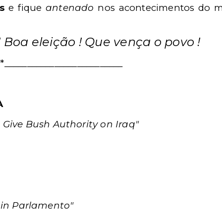
as
e fique
antenado
nos acontecimentos do me
Boa eleição ! Que vença o povo !
**__________________________
A
Give Bush Authority on Iraq"
a
zi in Parlamento"