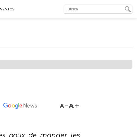
EVENTOS
A
A
les poux de manger les