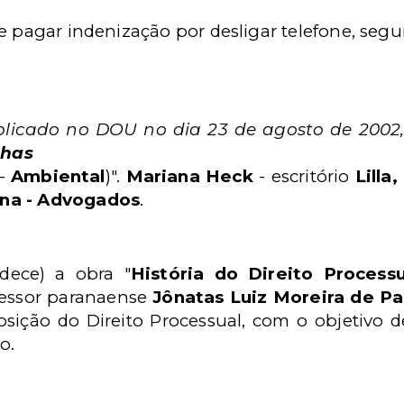
e pagar indenização por desligar telefone, seg
ublicado no DOU no dia 23 de agosto de 2002
lhas
 -
Ambiental
)".
Mariana Heck
- escritório
Lilla
ina - Advogados
.
dece) a obra "
História do Direito Processu
ofessor paranaense
Jônatas Luiz Moreira de Pa
ição do Direito Processual, com o objetivo
o.