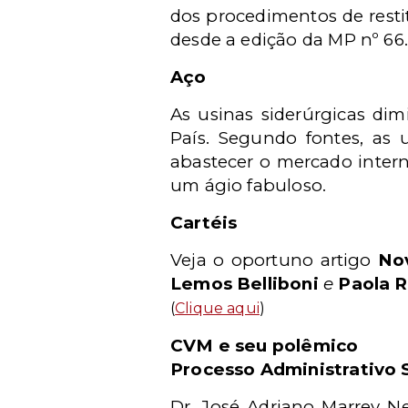
dos procedimentos de resti
desde a edição da MP nº 66
Aço
As usinas siderúrgicas dim
País. Segundo fontes, as 
abastecer o mercado intern
um ágio fabuloso.
Cartéis
Veja o oportuno artigo
No
Lemos Belliboni
e
Paola R
(
Clique aqui
)
CVM e seu polêmico
Processo Administrativo 
Dr. José Adriano Marrey Ne