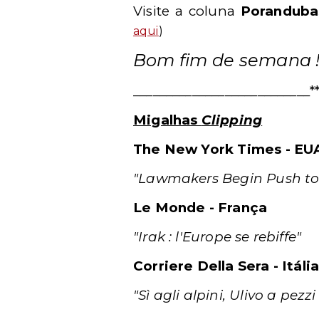
Visite a coluna
Porandub
aqui
)
Bom fim de semana ! 
___________________________*
Migalhas
Clipping
The New York Times - EU
"Lawmakers Begin Push to 
Le Monde - França
"Irak : l'Europe se rebiffe"
Corriere Della Sera - Itáli
"Sì agli alpini, Ulivo a pez