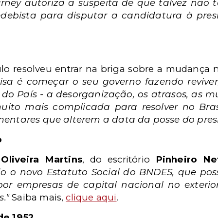
arney autoriza a suspeita de que talvez não
ebista para disputar a candidatura à presi
ulo resolveu entrar na briga sobre a mudança 
sa é começar o seu governo fazendo reviver
do País - a desorganização, os atrasos, as m
uito mais complicada para resolver no Bras
amentares que alterem a data da posse do presi
o
Oliveira Martins
, do escritório
Pinheiro Ne
do o novo Estatuto Social do BNDES, que poss
 por empresas de capital nacional no exteri
s."
Saiba mais,
clique aqui
.
 de
1952