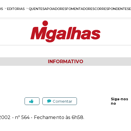
OS
EDITORIAS
QUENTES
APOIADORES
FOMENTADORES
CORRESPONDENTES
INFORMATIVO
Siga-nos
Comentar
no
 2002
- nº 564 - Fechamento às 6h58.