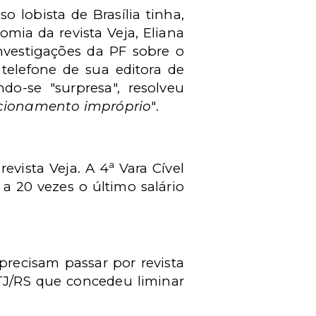
lobista de Brasília tinha,
mia da revista Veja, Eliana
nvestigações da PF sobre o
 telefone de sua editora de
do-se "surpresa", resolveu
cionamento impróprio
".
a
evista Veja. A 4
Vara Cível
a 20 vezes o último salário
recisam passar por revista
TJ/RS que concedeu liminar