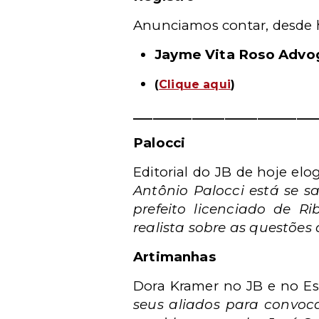
Anunciamos contar, desde 
Jayme Vita Roso Advog
(
Clique aqui
)
____________________________
Palocci
Editorial do JB de hoje elo
Antônio Palocci está se s
prefeito licenciado de R
realista sobre as questões
Artimanhas
Dora Kramer no JB e no E
seus aliados para convoca