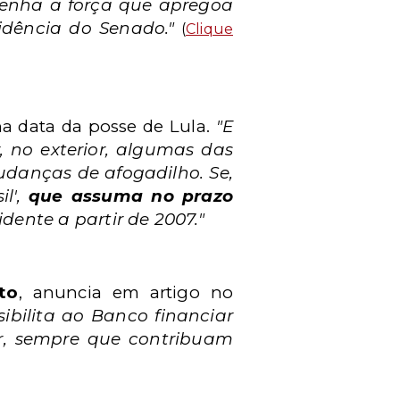
 tenha a força que apregoa
dência do Senado."
(
Clique
na data da posse de Lula.
"E
, no exterior, algumas das
udanças de afogadilho. Se,
il',
que assuma no prazo
dente a partir de 2007."
to
, anuncia em artigo no
ibilita ao Banco financiar
or, sempre que contribuam