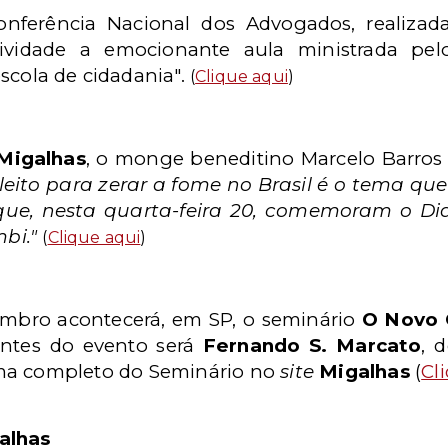
Conferência Nacional dos Advogados, realiza
sividade a emocionante aula ministrada pe
scola de cidadania".
(
Clique aqui
)
Migalhas
, o monge beneditino Marcelo Barros
eleito para zerar a fome no Brasil é o tema q
ue, nesta quarta-feira 20, comemoram o Di
bi."
(
Clique aqui
)
mbro acontecerá, em SP, o seminário
O Novo C
antes do evento será
Fernando S. Marcato
, 
ama completo do Seminário no
site
Migalhas
(
Cl
alhas