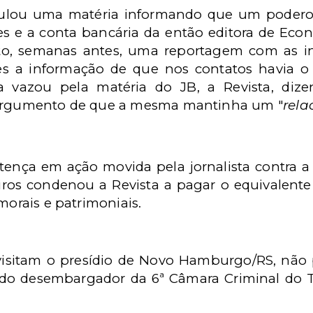
ulou uma matéria informando que um poderoso 
s e a conta bancária da então editora de Econo
eito, semanas antes, uma reportagem com as i
res a informação de que nos contatos havia o
vazou pela matéria do JB, a Revista, dizen
 argumento de que a mesma mantinha um "
rela
tença em ação movida pela jornalista contra a r
ros condenou a Revista a pagar o equivalente 
morais e patrimoniais.
isitam o presídio de Novo Hamburgo/RS, não p
 do desembargador da 6ª Câmara Criminal do 