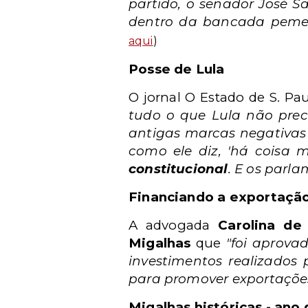
partido, o senador José S
dentro da bancada pemed
aqui
)
Posse de Lula
O jornal O Estado de S. Pa
tudo o que Lula não preci
antigas marcas negativas 
como ele diz, 'há coisa m
constitucional
. E os parl
Financiando a exportaçã
A advogada
Carolina de 
Migalhas
que
"foi aprova
investimentos realizados
para promover exportaçõe
Migalhas históricas - ano