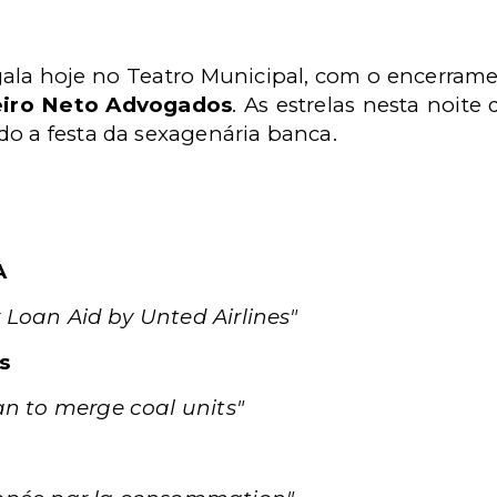
 gala hoje no Teatro Municipal, com o encerr
eiro Neto Advogados
. As estrelas nesta noite 
do a festa da sexagenária banca.
A
r Loan Aid by Unted Airlines"
s
n to merge coal units"