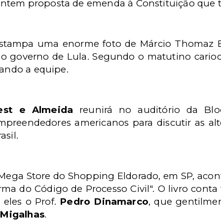
tem proposta de emenda à Constituição que tor
 estampa uma enorme foto de Márcio Thomaz B
 no governo de Lula. Segundo o matutino carioc
tando a equipe.
est e Almeida
reunirá no auditório da Bl
empreendedores americanos para discutir as al
sil.
va Mega Store do Shopping Eldorado, em SP, acon
rma do Código de Processo Civil". O livro cont
e eles o Prof.
Pedro Dinamarco
, que gentilmen
Migalhas
.