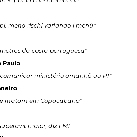
opée par la consommation"
a
bi, meno rischi variando i menù"
ómetros da costa portuguesa"
o Paulo
i comunicar ministério amanhã ao PT"
aneiro
ro e matam em Copacabana"
 superávit maior, diz FMI"