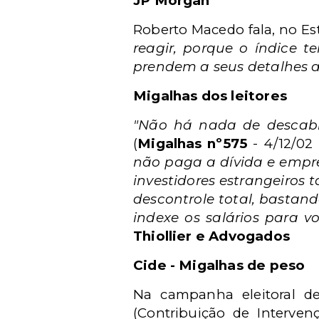
JP Morgan
Roberto Macedo fala, no Es
reagir, porque o índice t
prendem a seus detalhes an
Migalhas dos leitores
"Não há nada de descabid
(
Migalhas nº575
- 4/12/02
não paga a dívida e empre
investidores estrangeiros 
descontrole total, bastand
indexe os salários para 
Thiollier e Advogados
Cide - Migalhas de peso
Na campanha eleitoral d
(Contribuição de Interv