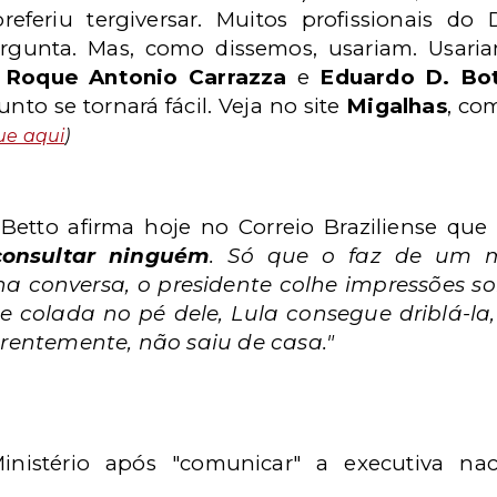
eferiu tergiversar. Muitos profissionais do
rgunta. Mas, como dissemos, usariam. Usari
.
Roque Antonio Carrazza
e
Eduardo D. Bo
sunto se tornará fácil. Veja no site
Migalhas
, co
ue aqui
)
ei Betto afirma hoje no Correio Braziliense qu
onsultar ninguém
. Só que o faz de um
na conversa, o presidente colhe impressões s
e colada no pé dele, Lula consegue driblá-
entemente, não saiu de casa."
Ministério após "comunicar" a executiva na