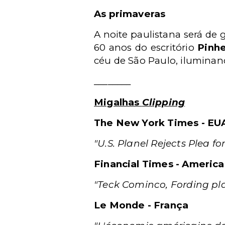
As primaveras
A noite paulistana será de
60 anos do escritório
Pinh
céu de São Paulo, iluminan
________
Migalhas
Clipping
The New York Times - EU
"U.S. Planel Rejects Plea fo
Financial Times - America
"Teck Cominco, Fording pla
Le Monde - França