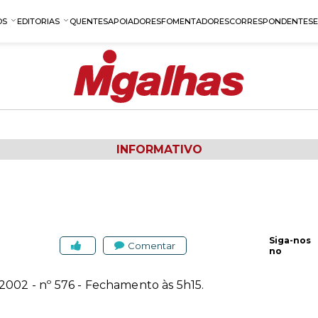
OS
EDITORIAS
QUENTES
APOIADORES
FOMENTADORES
CORRESPONDENTES
INFORMATIVO
Siga-nos
Comentar
no
e 2002
- nº 576 - Fechamento às 5h15.