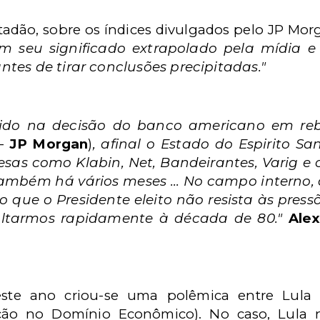
tadão, sobre os índices divulgados pelo JP Mo
em seu significado extrapolado pela mídia e
tes de tirar conclusões precipitadas."
o na decisão do banco americano em rebaix
 -
JP Morgan
)
, afinal o Estado do Espirito S
sas como Klabin, Net, Bandeirantes, Varig 
também há vários meses ... No campo interno,
o que o Presidente eleito não resista às pressõ
voltarmos rapidamente à década de 80."
Alex
este ano criou-se uma polêmica entre Lula 
enção no Domínio Econômico). No caso, Lula