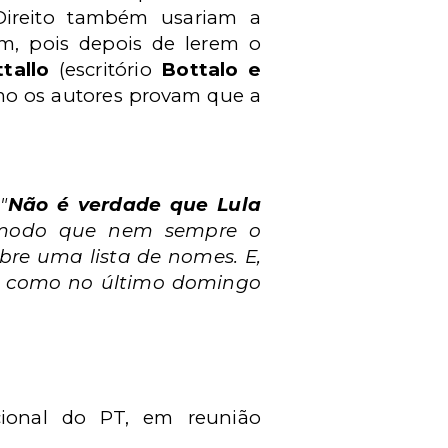
 Direito também usariam a
am, pois depois de lerem o
ttallo
(escritório
Bottalo e
mo os autores provam que a
e
"
Não é verdade que Lula
 modo que nem sempre o
obre uma lista de nomes. E,
la, como no último domingo
cional do PT, em reunião