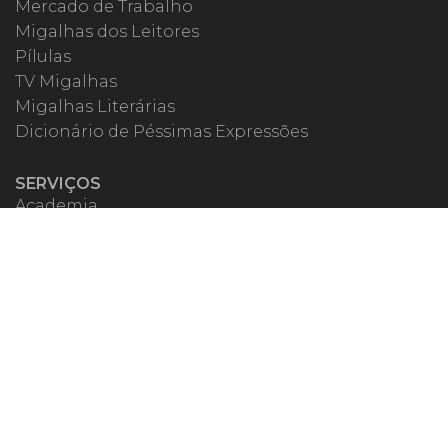
Mercado de Trabalho
Migalhas dos Leitores
Pílulas
TV Migalhas
Migalhas Literárias
Dicionário de Péssimas Expressões
SERVIÇOS
Academia
Autores
Migalheiro VIP
Correspondentes
Escritórios Migalhas
Eventos Migalhas
Livraria
Precatórios
Webinar