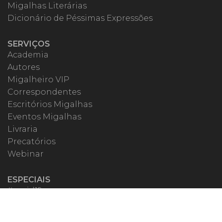
Migalhas Literárias
Dicionário de Péssimas Expressões
SERVIÇOS
Academia
Autores
Migalheiro VIP
Correspondentes
Escritórios Migalhas
Eventos Migalhas
Livraria
Precatórios
Webinar
ESPECIAIS
#covid19
dr. Pintassilgo
Lula Fala