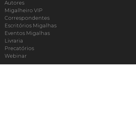
Autores
Migalheiro VIP
Correspondentes
Escritórios Migalhas
Eventos Migalhas
Livraria
Precatórios
Webinar
ESPECIAIS
#covid19
dr. Pintassilgo
Lula Fala
Vazamentos Lava Jato
MIGALHEIRO
Central do Migalheiro
Fale Conosco