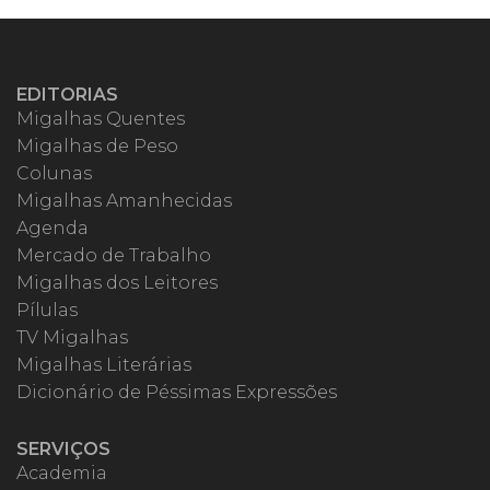
EDITORIAS
Migalhas Quentes
Migalhas de Peso
Colunas
Migalhas Amanhecidas
Agenda
Mercado de Trabalho
Migalhas dos Leitores
Pílulas
TV Migalhas
Migalhas Literárias
Dicionário de Péssimas Expressões
SERVIÇOS
Academia