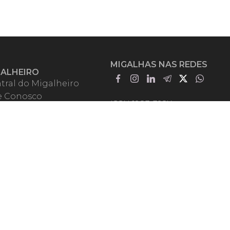
MIGALHAS NAS REDES
GALHEIRO
tral do Migalheiro
e Conosco
ISSN 1983-392X
iadores
entadores
guntas Frequentes
mos de Uso
em Somos