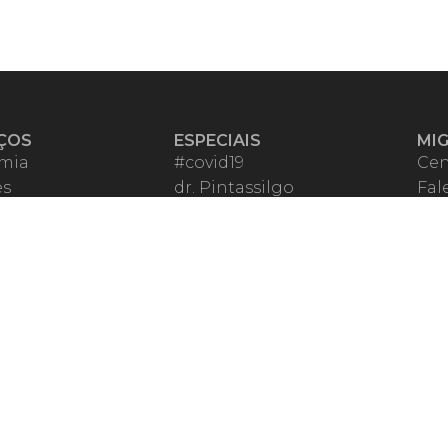
ÇOS
ESPECIAIS
MI
mia
#covid19
Cen
es
dr. Pintassilgo
Fal
eiro VIP
Lula Fala
Apo
spondentes
Vazamentos Lava Jato
Fom
órios Migalhas
Per
os Migalhas
Ter
a
Qu
órios
ar