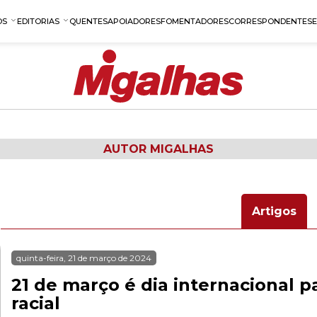
OS
EDITORIAS
QUENTES
APOIADORES
FOMENTADORES
CORRESPONDENTES
AUTOR MIGALHAS
Artigos
quinta-feira, 21 de março de 2024
21 de março é dia internacional p
racial