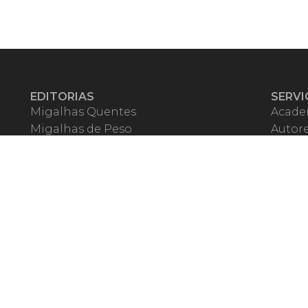
EDITORIAS
SERVI
Migalhas Quentes
Acade
Migalhas de Peso
Autor
Colunas
Migalh
Migalhas Amanhecidas
Corre
Agenda
Escrit
Mercado de Trabalho
Event
Migalhas dos Leitores
Livrari
Pílulas
Precat
TV Migalhas
Webin
Migalhas Literárias
Dicionário de Péssimas Expressões