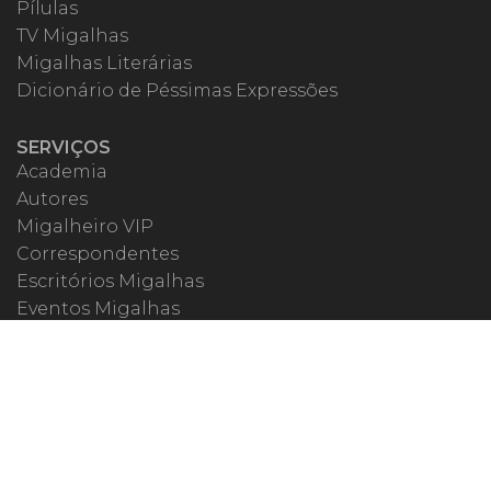
Pílulas
TV Migalhas
Migalhas Literárias
Dicionário de Péssimas Expressões
SERVIÇOS
Academia
Autores
Migalheiro VIP
Correspondentes
Escritórios Migalhas
Eventos Migalhas
Livraria
Precatórios
Webinar
ESPECIAIS
#covid19