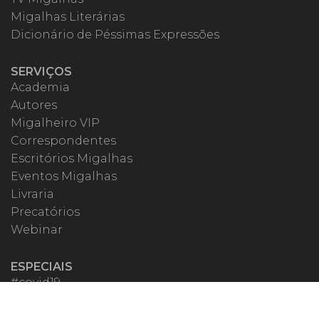
Migalhas Literárias
Dicionário de Péssimas Expressões
SERVIÇOS
Academia
Autores
Migalheiro VIP
Correspondentes
Escritórios Migalhas
Eventos Migalhas
Livraria
Precatórios
Webinar
ESPECIAIS
#covid19
dr. Pintassilgo
Lula Fala