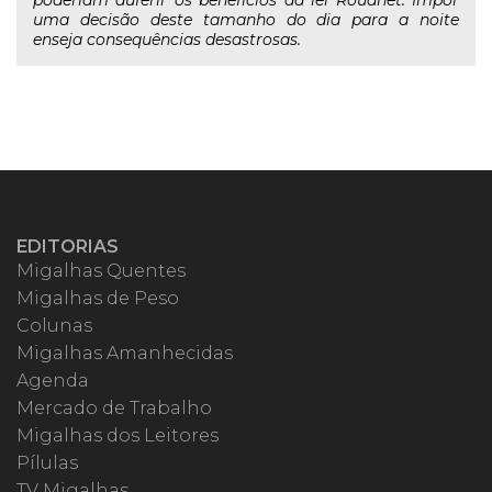
poderiam auferir os benefícios da lei Rouanet. Impor
uma decisão deste tamanho do dia para a noite
enseja consequências desastrosas.
EDITORIAS
Migalhas Quentes
Migalhas de Peso
Colunas
Migalhas Amanhecidas
Agenda
Mercado de Trabalho
Migalhas dos Leitores
Pílulas
TV Migalhas