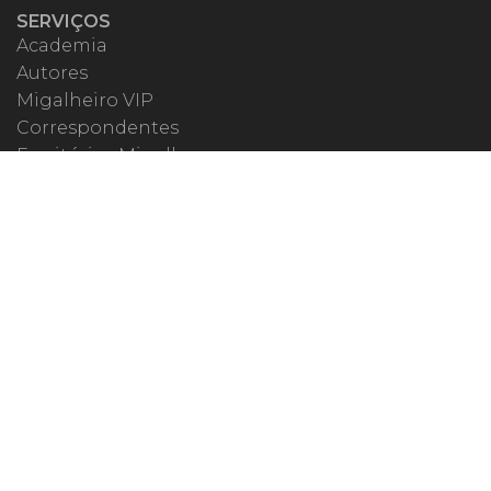
SERVIÇOS
Academia
Autores
Migalheiro VIP
Correspondentes
Escritórios Migalhas
Eventos Migalhas
Livraria
Precatórios
Webinar
ESPECIAIS
#covid19
dr. Pintassilgo
Lula Fala
Vazamentos Lava Jato
MIGALHEIRO