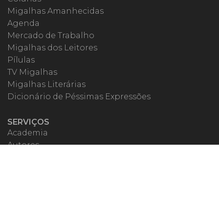
Migalhas Amanhecidas
Agenda
Mercado de Trabalho
Migalhas dos Leitores
Pílulas
TV Migalhas
Migalhas Literárias
Dicionário de Péssimas Expressões
SERVIÇOS
Academia
Autores
Migalheiro VIP
Correspondentes
Escritórios Migalhas
Eventos Migalhas
Livraria
Precatórios