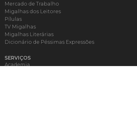
Mercado de Trabalho
Migalhas dos Leitores
Pílulas
TV Migalhas
Migalhas Literárias
Dicionário de Péssimas Expressões
SERVIÇOS
Academia
Autores
Migalheiro VIP
Correspondentes
Escritórios Migalhas
Eventos Migalhas
Livraria
Precatórios
Webinar