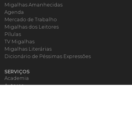
Migalhas Amanhecidas
Agenda
Mercado de Trabalho
Migalhas dos Leitores
Pílulas
TV Migalhas
Migalhas Literárias
Dicionário de Péssimas Expressões
SERVIÇOS
Academia
Autores
Migalheiro VIP
Correspondentes
Escritórios Migalhas
Eventos Migalhas
Livraria
Precatórios