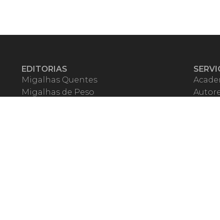
EDITORIAS
SERVI
Migalhas Quentes
Acade
Migalhas de Peso
Autor
Colunas
Migalh
Migalhas Amanhecidas
Corre
Agenda
Escrit
Mercado de Trabalho
Event
Migalhas dos Leitores
Livrari
Pílulas
Precat
TV Migalhas
Webin
Migalhas Literárias
Dicionário de Péssimas Expressões