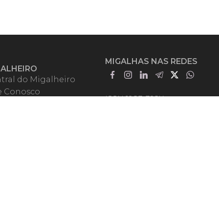
MIGALHAS NAS REDES
GALHEIRO
tral do Migalheiro
e Conosco
ISSN 1983-392X
iadores
entadores
guntas Frequentes
mos de Uso
em Somos