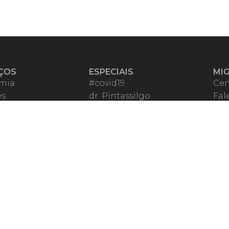
ÇOS
ESPECIAIS
MI
mia
#covid19
Cen
es
dr. Pintassilgo
Fal
eiro VIP
Lula Fala
Apo
spondentes
Vazamentos Lava Jato
Fom
órios Migalhas
Per
os Migalhas
Ter
a
Qu
órios
ar