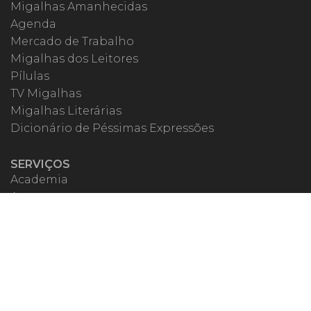
Migalhas Amanhecidas
Agenda
Mercado de Trabalho
Migalhas dos Leitores
Pílulas
TV Migalhas
Migalhas Literárias
Dicionário de Péssimas Expressões
SERVIÇOS
Academia
Autores
Migalheiro VIP
Correspondentes
Escritórios Migalhas
Eventos Migalhas
Livraria
Precatórios