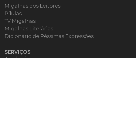
Migalhas dos Leitores
Pílulas
TV Migalhas
Migalhas Literárias
Dicionário de Péssimas Expressões
SERVIÇOS
Academia
Autores
Migalheiro VIP
Correspondentes
Escritórios Migalhas
Eventos Migalhas
Livraria
Precatórios
Webinar
ESPECIAIS