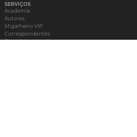
SERVIÇOS
Academia
Autores
Migalheiro VIP
Correspondentes
Escritórios Migalhas
Eventos Migalhas
Livraria
Precatórios
Webinar
ESPECIAIS
#covid19
dr. Pintassilgo
Lula Fala
Vazamentos Lava Jato
MIGALHEIRO