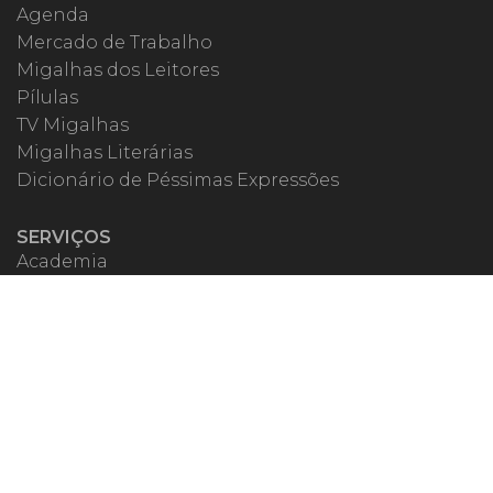
Agenda
Mercado de Trabalho
Migalhas dos Leitores
Pílulas
TV Migalhas
Migalhas Literárias
Dicionário de Péssimas Expressões
SERVIÇOS
Academia
Autores
Migalheiro VIP
Correspondentes
Escritórios Migalhas
Eventos Migalhas
Livraria
Precatórios
Webinar