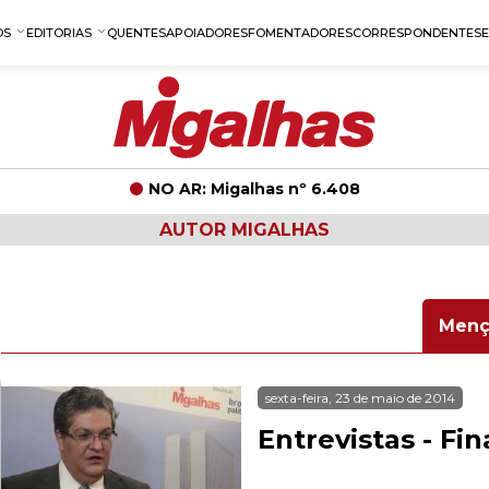
OS
EDITORIAS
QUENTES
APOIADORES
FOMENTADORES
CORRESPONDENTES
NO AR: Migalhas nº 6.408
AUTOR MIGALHAS
Menç
sexta-feira, 23 de maio de 2014
Entrevistas - F