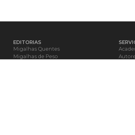
EDITORIAS
SERVI
Migalhas Quentes
Acade
Migalhas de Peso
Autor
Colunas
Migalh
Migalhas Amanhecidas
Corre
Agenda
Escrit
Mercado de Trabalho
Event
Migalhas dos Leitores
Livrari
Pílulas
Precat
TV Migalhas
Webin
Migalhas Literárias
Dicionário de Péssimas Expressões