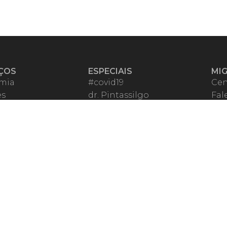
ÇOS
ESPECIAIS
MI
mia
#covid19
Cen
es
dr. Pintassilgo
Fal
eiro VIP
Lula Fala
Apo
spondentes
Vazamentos Lava Jato
Fom
órios Migalhas
Per
os Migalhas
Ter
a
Qu
órios
ar