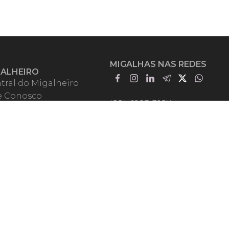
MIGALHAS NAS REDES
GALHEIRO
tral do Migalheiro
e Conosco
ISSN 1983-392X
iadores
entadores
guntas Frequentes
mos de Uso
em Somos