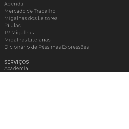
Agenda
Mercado de Trabalho
Migalhas dos Leitores
Pílulas
TV Migalhas
Migalhas Literárias
Dicionário de Péssimas Expressões
SERVIÇOS
Academia
Autores
Migalheiro VIP
Correspondentes
Escritórios Migalhas
Eventos Migalhas
Livraria
Precatórios
Webinar