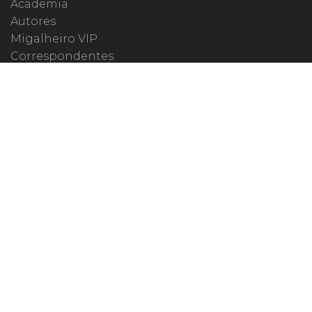
Academia
Autores
Migalheiro VIP
Correspondentes
Escritórios Migalhas
Eventos Migalhas
Livraria
Precatórios
Webinar
ESPECIAIS
#covid19
dr. Pintassilgo
Lula Fala
Vazamentos Lava Jato
MIGALHEIRO
Central do Migalheiro