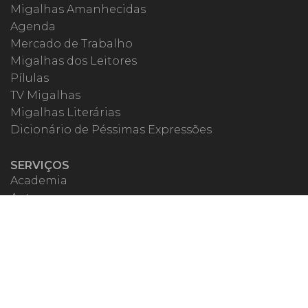
Migalhas Amanhecidas
Agenda
Mercado de Trabalho
Migalhas dos Leitores
Pílulas
TV Migalhas
Migalhas Literárias
Dicionário de Péssimas Expressões
SERVIÇOS
Academia
Autores
Migalheiro VIP
Correspondentes
Escritórios Migalhas
Eventos Migalhas
Livraria
Precatórios