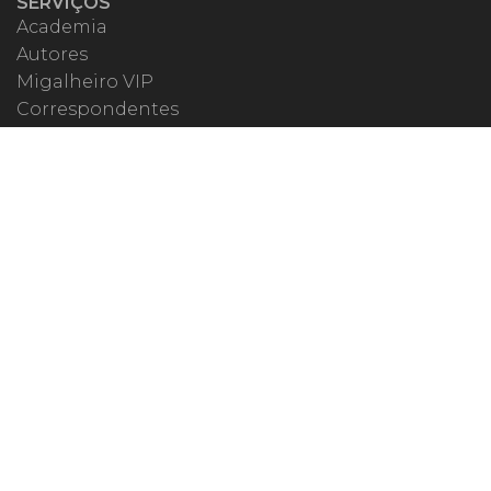
SERVIÇOS
Academia
Autores
Migalheiro VIP
Correspondentes
Escritórios Migalhas
Eventos Migalhas
Livraria
Precatórios
Webinar
ESPECIAIS
#covid19
dr. Pintassilgo
Lula Fala
Vazamentos Lava Jato
MIGALHEIRO
Central do Migalheiro