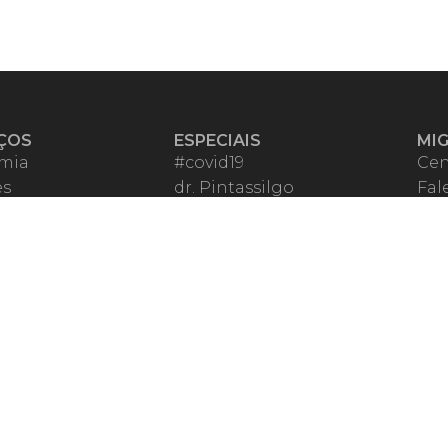
ÇOS
ESPECIAIS
MI
mia
#covid19
Cen
es
dr. Pintassilgo
Fal
eiro VIP
Lula Fala
Apo
spondentes
Vazamentos Lava Jato
Fom
órios Migalhas
Per
os Migalhas
Ter
a
Qu
órios
ar