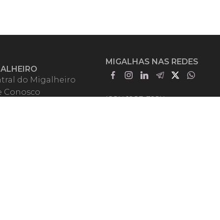
MIGALHAS NAS REDES
GALHEIRO
tral do Migalheiro
e Conosco
ISSN 1983-392X
iadores
entadores
guntas Frequentes
mos de Uso
em Somos