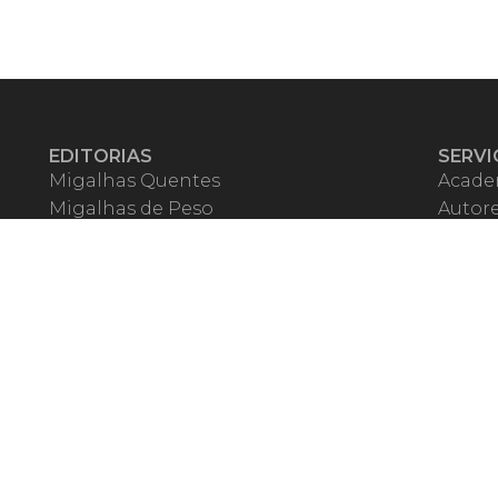
EDITORIAS
SERVI
Migalhas Quentes
Acade
Migalhas de Peso
Autor
Colunas
Migalh
Migalhas Amanhecidas
Corre
Agenda
Escrit
Mercado de Trabalho
Event
Migalhas dos Leitores
Livrari
Pílulas
Precat
TV Migalhas
Webin
Migalhas Literárias
Dicionário de Péssimas Expressões