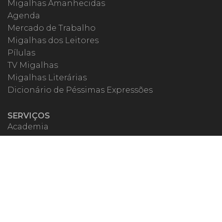
Migalhas Amanhecidas
Agenda
Mercado de Trabalho
Migalhas dos Leitores
Pílulas
TV Migalhas
Migalhas Literárias
Dicionário de Péssimas Expressões
SERVIÇOS
Academia
Autores
Migalheiro VIP
Correspondentes
Escritórios Migalhas
Eventos Migalhas
Livraria
Precatórios