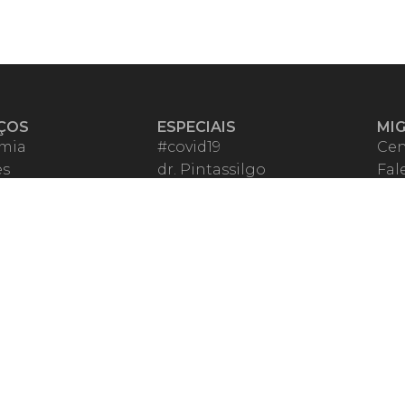
ÇOS
ESPECIAIS
MI
mia
#covid19
Cen
es
dr. Pintassilgo
Fal
eiro VIP
Lula Fala
Apo
spondentes
Vazamentos Lava Jato
Fom
órios Migalhas
Per
os Migalhas
Ter
a
Qu
órios
ar