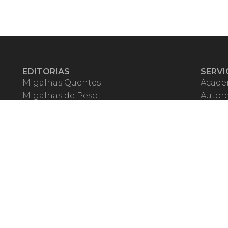
EDITORIAS
SERVI
Migalhas Quentes
Acade
Migalhas de Peso
Autor
Colunas
Migalh
Migalhas Amanhecidas
Corre
Agenda
Escrit
Mercado de Trabalho
Event
Migalhas dos Leitores
Livrari
Pílulas
Precat
TV Migalhas
Webin
Migalhas Literárias
Dicionário de Péssimas Expressões