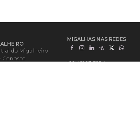
MIGALHAS NAS REDES
GALHEIRO
tral do Migalheiro
e Conosco
ISSN 1983-392X
iadores
entadores
guntas Frequentes
mos de Uso
em Somos