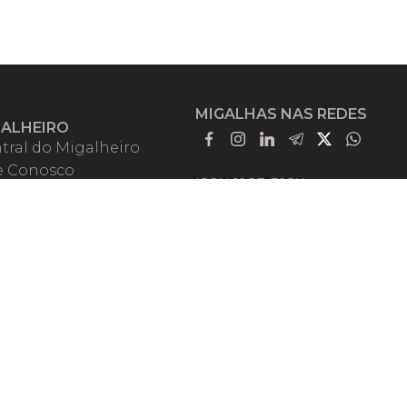
MIGALHAS NAS REDES
GALHEIRO
tral do Migalheiro
e Conosco
ISSN 1983-392X
iadores
entadores
guntas Frequentes
mos de Uso
em Somos