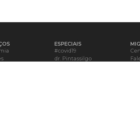
ÇOS
ESPECIAIS
MI
mia
#covid19
Cen
es
dr. Pintassilgo
Fal
eiro VIP
Lula Fala
Apo
spondentes
Vazamentos Lava Jato
Fom
órios Migalhas
Per
os Migalhas
Ter
a
Qu
órios
ar