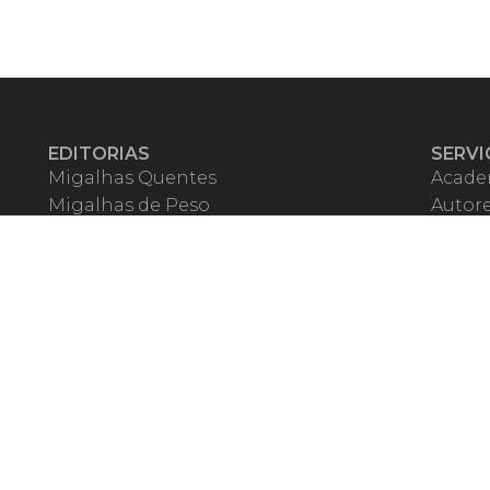
EDITORIAS
SERVI
Migalhas Quentes
Acade
Migalhas de Peso
Autor
Colunas
Migalh
Migalhas Amanhecidas
Corre
Agenda
Escrit
Mercado de Trabalho
Event
Migalhas dos Leitores
Livrari
Pílulas
Precat
TV Migalhas
Webin
Migalhas Literárias
Dicionário de Péssimas Expressões