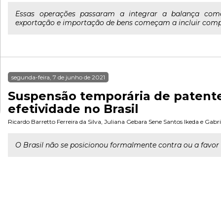
Essas operações passaram a integrar a balança comerci
exportação e importação de bens começam a incluir compr
segunda-feira, 7 de junho de 2021
Suspensão temporária de patentes
efetividade no Brasil
Ricardo Barretto Ferreira da Silva
,
Juliana Gebara Sene Santos Ikeda
e
Gabri
O Brasil não se posicionou formalmente contra ou a favor d