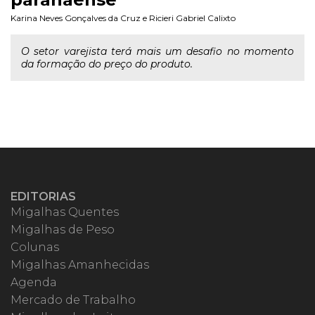
Karina Neves Gonçalves da Cruz
e
Ricieri Gabriel Calixto
O setor varejista terá mais um desafio no momento
da formação do preço do produto.
EDITORIAS
Migalhas Quentes
Migalhas de Peso
Colunas
Migalhas Amanhecidas
Agenda
Mercado de Trabalho