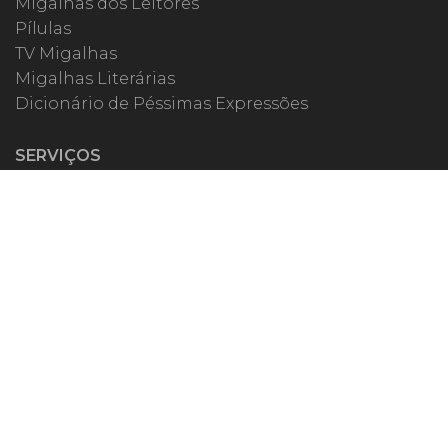
Migalhas dos Leitores
Pílulas
TV Migalhas
Migalhas Literárias
Dicionário de Péssimas Expressões
SERVIÇOS
Academia
Autores
Migalheiro VIP
Correspondentes
Escritórios Migalhas
Eventos Migalhas
Livraria
Precatórios
Webinar
ESPECIAIS