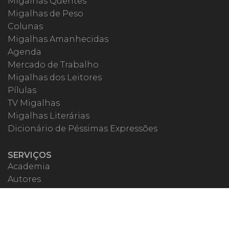
Migalhas Quentes
Migalhas de Peso
Colunas
Migalhas Amanhecidas
Agenda
Mercado de Trabalho
Migalhas dos Leitores
Pílulas
TV Migalhas
Migalhas Literárias
Dicionário de Péssimas Expressões
SERVIÇOS
Academia
Autores
Migalheiro VIP
Correspondentes
Escritórios Migalhas