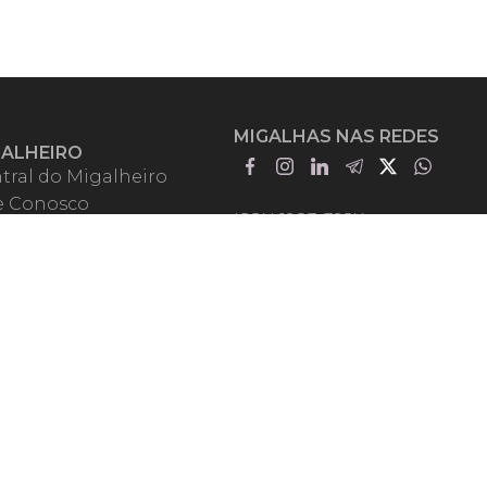
MIGALHAS NAS REDES
GALHEIRO
tral do Migalheiro
e Conosco
ISSN 1983-392X
iadores
entadores
guntas Frequentes
mos de Uso
em Somos