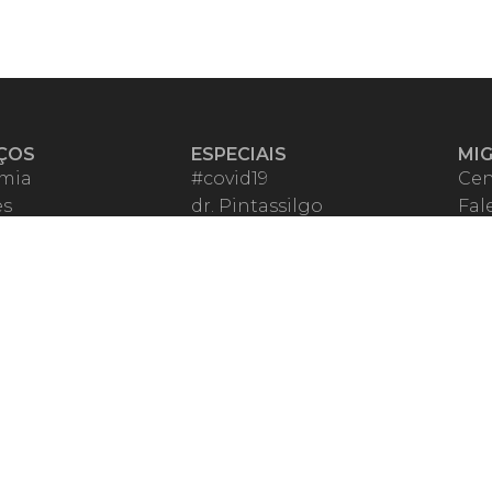
ÇOS
ESPECIAIS
MI
mia
#covid19
Cen
es
dr. Pintassilgo
Fal
eiro VIP
Lula Fala
Apo
spondentes
Vazamentos Lava Jato
Fom
órios Migalhas
Per
os Migalhas
Ter
a
Qu
órios
ar