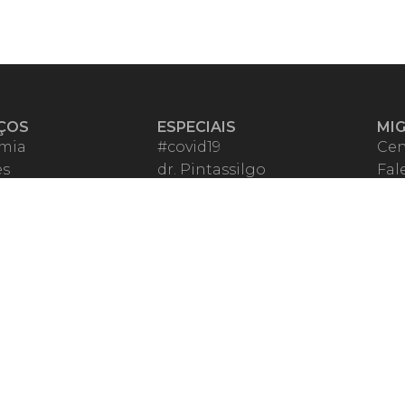
ÇOS
ESPECIAIS
MI
mia
#covid19
Cen
es
dr. Pintassilgo
Fal
eiro VIP
Lula Fala
Apo
spondentes
Vazamentos Lava Jato
Fom
órios Migalhas
Per
os Migalhas
Ter
a
Qu
órios
ar