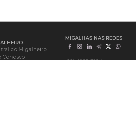
MIGALHAS NAS REDES
GALHEIRO
tral do Migalheiro
e Conosco
ISSN 1983-392X
iadores
entadores
guntas Frequentes
mos de Uso
em Somos