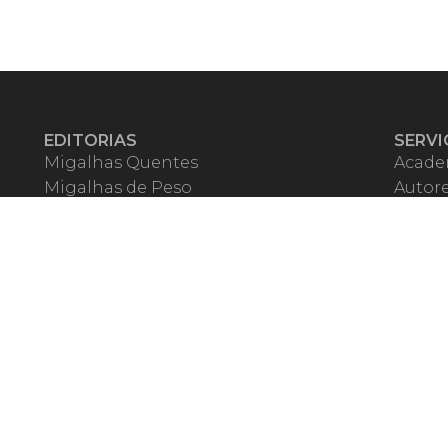
EDITORIAS
SERVI
Migalhas Quentes
Acade
Migalhas de Peso
Autor
Colunas
Migalh
Migalhas Amanhecidas
Corre
Agenda
Escrit
Mercado de Trabalho
Event
Migalhas dos Leitores
Livrari
Pílulas
Precat
TV Migalhas
Webin
Migalhas Literárias
Dicionário de Péssimas Expressões