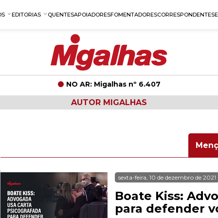
OS
EDITORIAS
QUENTES
APOIADORES
FOMENTADORES
CORRESPONDENTES
NO AR: Migalhas nº 6.407
AUTOR MIGALHAS
Menç
sexta-feira, 10 de dezembro de 2021
Boate Kiss: Adv
para defender v