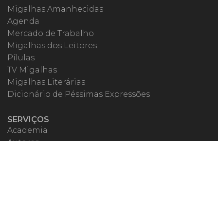
Migalhas Amanhecidas
Agenda
Mercado de Trabalho
Migalhas dos Leitores
Pílulas
TV Migalhas
Migalhas Literárias
Dicionário de Péssimas Expressões
SERVIÇOS
Academia
Autores
Migalheiro VIP
Correspondentes
Escritórios Migalhas
Eventos Migalhas
Livraria
Precatórios