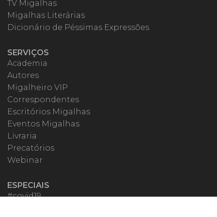
TV Migalhas
Migalhas Literárias
Dicionário de Péssimas Expressões
SERVIÇOS
Academia
Autores
Migalheiro VIP
Correspondentes
Escritórios Migalhas
Eventos Migalhas
Livraria
Precatórios
Webinar
ESPECIAIS
#covid19
dr. Pintassilgo