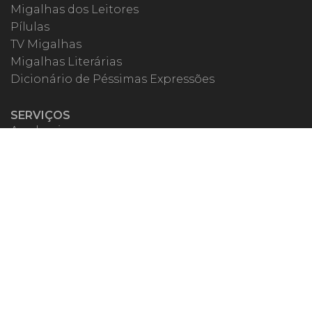
Migalhas dos Leitores
Pílulas
TV Migalhas
Migalhas Literárias
Dicionário de Péssimas Expressões
SERVIÇOS
Academia
Autores
Migalheiro VIP
Correspondentes
Escritórios Migalhas
Eventos Migalhas
Livraria
Precatórios
Webinar
ESPECIAIS