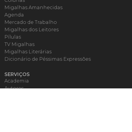
Colunas
Migalhas Amanhecidas
Agenda
Mercado de Trabalho
Migalhas dos Leitores
Pílulas
TV Migalhas
Migalhas Literárias
Dicionário de Péssimas Expressões
SERVIÇOS
Academia
Autores
Migalheiro VIP
Correspondentes
Escritórios Migalhas
Eventos Migalhas
Livraria