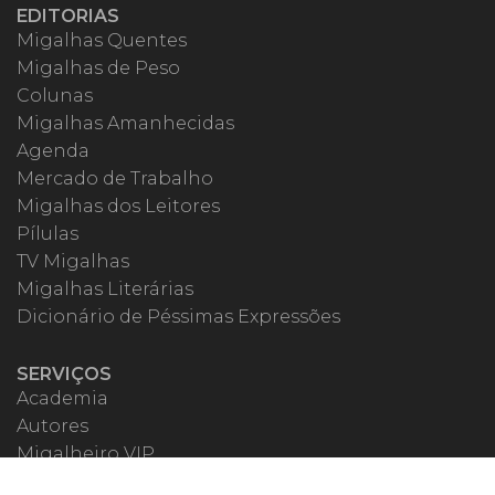
EDITORIAS
Migalhas Quentes
Migalhas de Peso
Colunas
Migalhas Amanhecidas
Agenda
Mercado de Trabalho
Migalhas dos Leitores
Pílulas
TV Migalhas
Migalhas Literárias
Dicionário de Péssimas Expressões
SERVIÇOS
Academia
Autores
Migalheiro VIP
Correspondentes