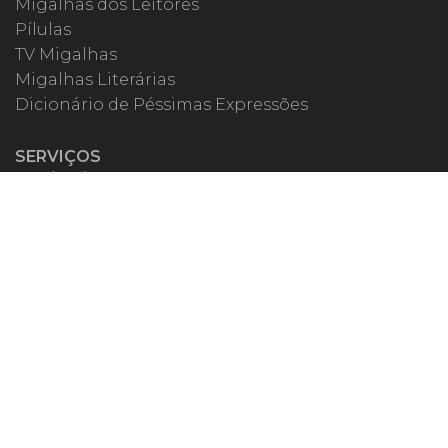
Migalhas dos Leitores
Pílulas
TV Migalhas
Migalhas Literárias
Dicionário de Péssimas Expressões
SERVIÇOS
Academia
Autores
Migalheiro VIP
Correspondentes
Escritórios Migalhas
Eventos Migalhas
Livraria
Precatórios
Webinar
ESPECIAIS