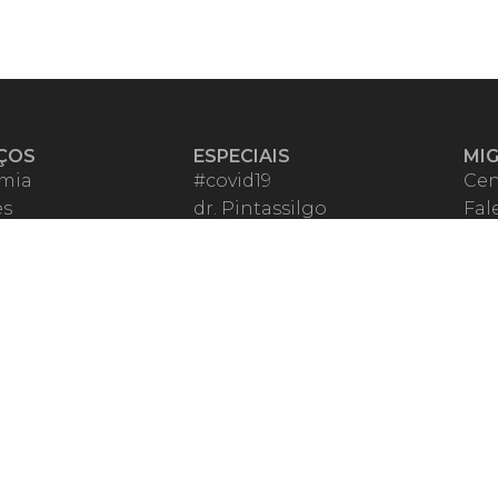
ÇOS
ESPECIAIS
MI
mia
#covid19
Cen
es
dr. Pintassilgo
Fal
eiro VIP
Lula Fala
Apo
spondentes
Vazamentos Lava Jato
Fom
órios Migalhas
Per
os Migalhas
Ter
a
Qu
órios
ar