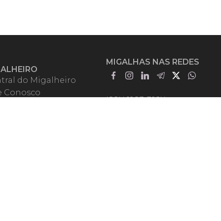
MIGALHAS NAS REDES
GALHEIRO
tral do Migalheiro
e Conosco
ISSN 1983-392X
iadores
entadores
guntas Frequentes
mos de Uso
em Somos