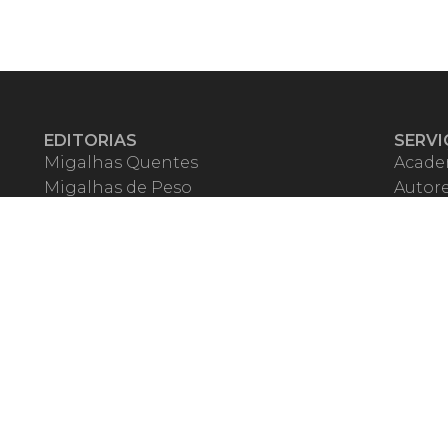
EDITORIAS
SERVI
Migalhas Quentes
Acade
Migalhas de Peso
Autor
Colunas
Migalh
Migalhas Amanhecidas
Corre
Agenda
Escrit
Mercado de Trabalho
Event
Migalhas dos Leitores
Livrari
Pílulas
Precat
TV Migalhas
Webin
Migalhas Literárias
Dicionário de Péssimas Expressões