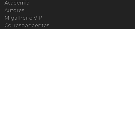
Academia
Autores
Migalheiro VIP
Correspondentes
Escritórios Migalhas
Eventos Migalhas
Livraria
Precatórios
Webinar
ESPECIAIS
#covid19
dr. Pintassilgo
Lula Fala
Vazamentos Lava Jato
MIGALHEIRO
Central do Migalheiro