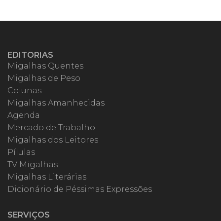
EDITORIAS
Migalhas Quentes
Migalhas de Peso
Colunas
Migalhas Amanhecidas
Agenda
Mercado de Trabalho
Migalhas dos Leitores
Pílulas
TV Migalhas
Migalhas Literárias
Dicionário de Péssimas Expressões
SERVIÇOS