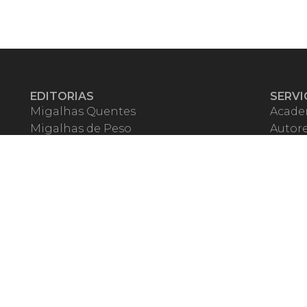
EDITORIAS
SERVI
Migalhas Quentes
Acade
Migalhas de Peso
Autor
Colunas
Migalh
Migalhas Amanhecidas
Corre
Agenda
Escrit
Mercado de Trabalho
Event
Migalhas dos Leitores
Livrari
Pílulas
Precat
TV Migalhas
Webin
Migalhas Literárias
Dicionário de Péssimas Expressões