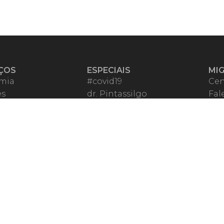
ÇOS
ESPECIAIS
MI
mia
#covid19
Cen
es
dr. Pintassilgo
Fal
eiro VIP
Lula Fala
Apo
spondentes
Vazamentos Lava Jato
Fom
órios Migalhas
Per
os Migalhas
Ter
a
Qu
órios
ar