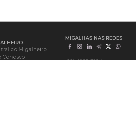
MIGALHAS NAS REDES
GALHEIRO
tral do Migalheiro
e Conosco
ISSN 1983-392X
iadores
entadores
guntas Frequentes
mos de Uso
em Somos