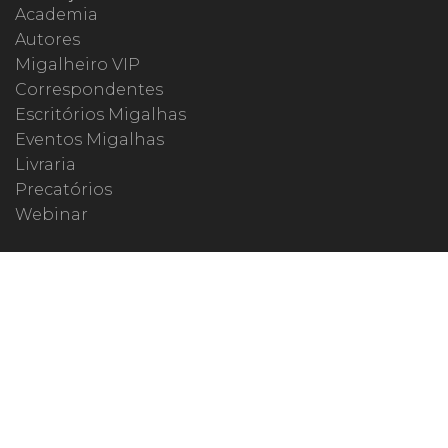
Academia
Autores
Migalheiro VIP
Correspondentes
Escritórios Migalhas
Eventos Migalhas
Livraria
Precatórios
Webinar
ESPECIAIS
#covid19
dr. Pintassilgo
Lula Fala
Vazamentos Lava Jato
MIGALHEIRO
Central do Migalheiro